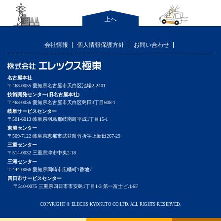
上へ
会社情報
個人情報保護方針
お問い合わせ
名古屋本社
〒468-0055 愛知県名古屋市天白区池場2-2401
技術開発センター(旧名古屋本社)
〒468-0056 愛知県名古屋市天白区島田3丁目608-1
岐阜サービスセンター
〒501-6013 岐阜県羽島郡岐南町平成1丁目15-1
東濃センター
〒509-7122 岐阜県恵那市武並町竹折字上新田267-29
三重センター
〒514-0032 三重県津市中央2-18
三河センター
〒444-0066 愛知県岡崎市広幡町1番地7
四日市サービスセンター
〒510-0075 三重県四日市市安島1丁目1-3 第一富士ビル6F
COPYRIGHT © ELECHS KYOKUTO CO.LTD. ALL RIGHTS RESERVED.