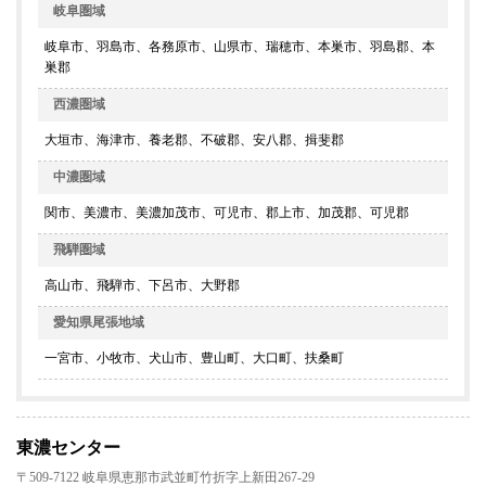
岐阜圏域
岐阜市、羽島市、各務原市、山県市、瑞穂市、本巣市、羽島郡、本
巣郡
西濃圏域
大垣市、海津市、養老郡、不破郡、安八郡、揖斐郡
中濃圏域
関市、美濃市、美濃加茂市、可児市、郡上市、加茂郡、可児郡
飛騨圏域
高山市、飛騨市、下呂市、大野郡
愛知県尾張地域
一宮市、小牧市、犬山市、豊山町、大口町、扶桑町
東濃センター
〒509-7122 岐阜県恵那市武並町竹折字上新田267-29