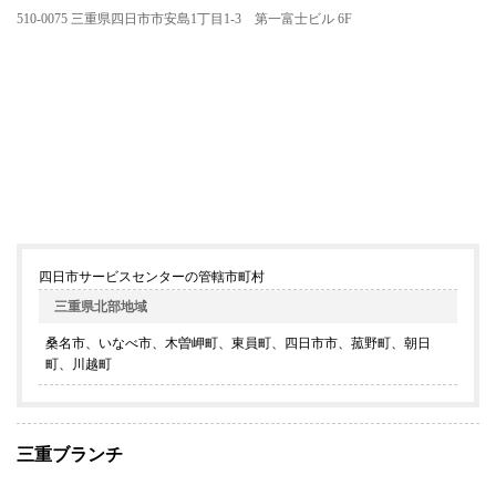
510-0075 三重県四日市市安島1丁目1-3 第一富士ビル 6F
四日市サービスセンターの管轄市町村
三重県北部地域
桑名市、いなべ市、木曽岬町、東員町、四日市市、菰野町、朝日
町、川越町
三重ブランチ